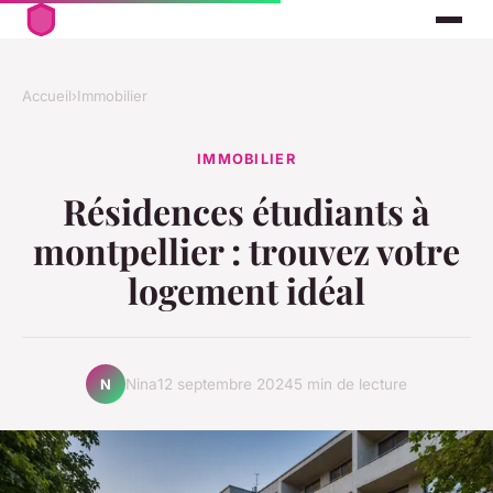
Accueil
›
Immobilier
IMMOBILIER
Résidences étudiants à
montpellier : trouvez votre
logement idéal
Nina
12 septembre 2024
5 min de lecture
N