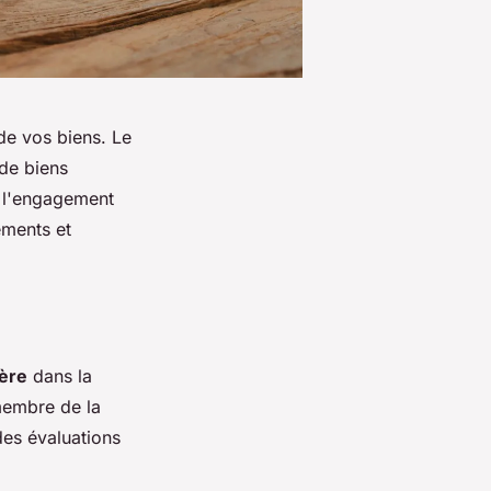
de vos biens. Le
 de biens
t l'engagement
ements et
ière
dans la
 membre de la
des évaluations