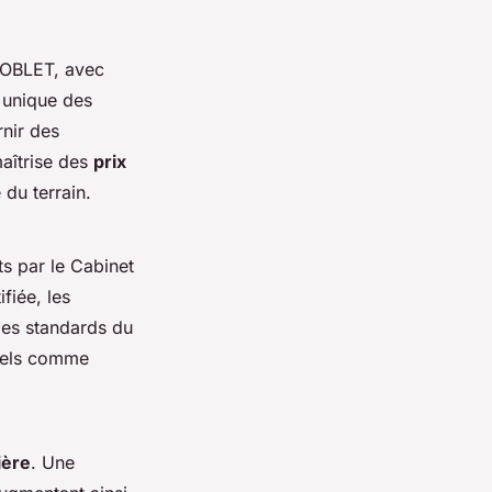
NOBLET, avec
 unique des
nir des
maîtrise des
prix
 du terrain.
s par le Cabinet
fiée, les
les standards du
iels comme
ière
. Une