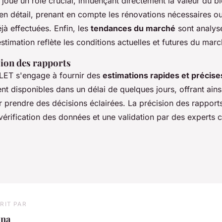
joue un rôle crucial, influençant directement la valeur du bi
en détail, prenant en compte les rénovations nécessaires ou
jà effectuées. Enfin, les
tendances du marché
sont analys
estimation reflète les conditions actuelles et futures du mar
sion des rapports
LET s'engage à fournir des
estimations rapides et précise
t disponibles dans un délai de quelques jours, offrant ainsi
 prendre des décisions éclairées. La précision des rapport
érification des données et une validation par des experts ce
RIT PAR
ina