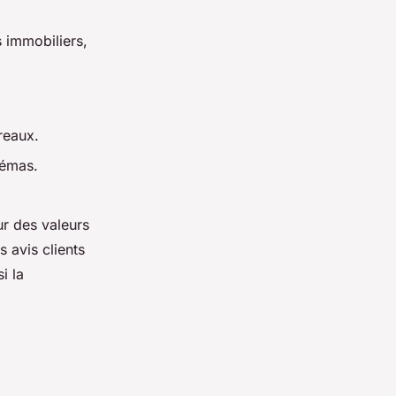
 immobiliers,
reaux.
némas.
ur des valeurs
s avis clients
i la