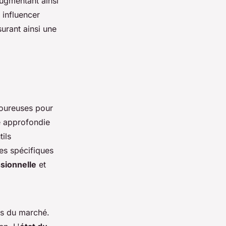
augmentant ainsi
 influencer
surant ainsi une
oureuses pour
e approfondie
ils
es spécifiques
sionnelle
et
ces du marché.