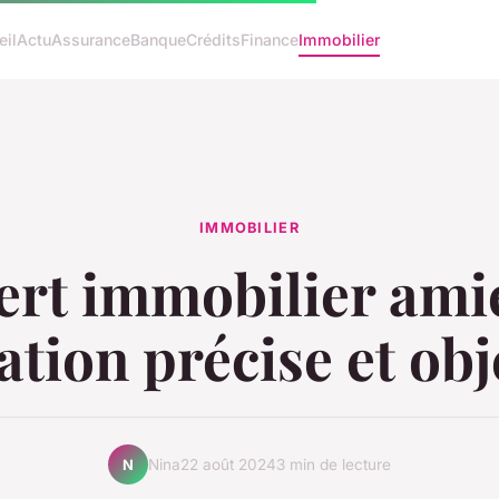
eil
Actu
Assurance
Banque
Crédits
Finance
Immobilier
IMMOBILIER
ert immobilier amie
ation précise et obj
Nina
22 août 2024
3 min de lecture
N