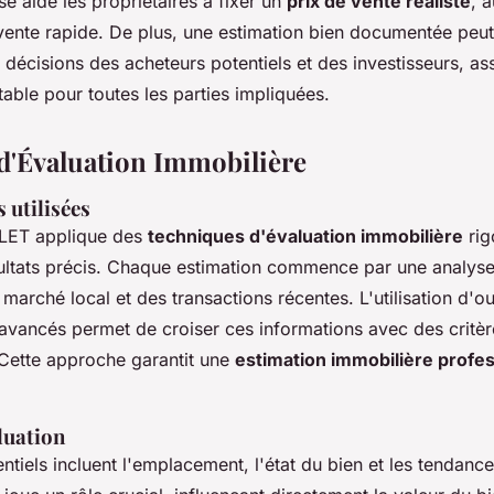
se aide les propriétaires à fixer un
prix de vente réaliste
, 
vente rapide. De plus, une estimation bien documentée peut
 décisions des acheteurs potentiels et des investisseurs, as
table pour toutes les parties impliquées.
d'Évaluation Immobilière
 utilisées
LET applique des
techniques d'évaluation immobilière
rig
sultats précis. Chaque estimation commence par une analys
arché local et des transactions récentes. L'utilisation d'out
avancés permet de croiser ces informations avec des critèr
 Cette approche garantit une
estimation immobilière profes
luation
entiels incluent l'emplacement, l'état du bien et les tendan