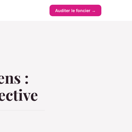
Auditer le foncier →
ns :
ective