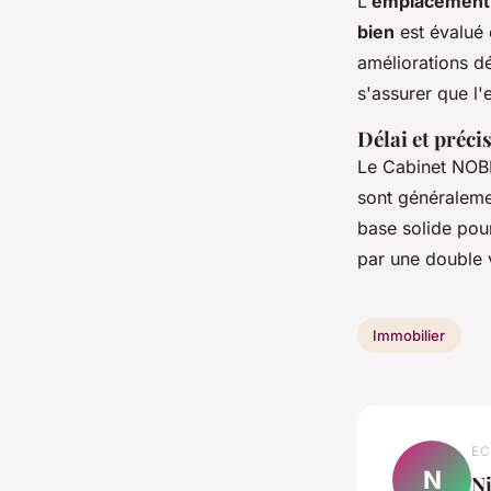
L'
emplacement
bien
est évalué 
améliorations dé
s'assurer que l'
Délai et préci
Le Cabinet NOB
sont généralemen
base solide pour
par une double v
Immobilier
EC
N
N