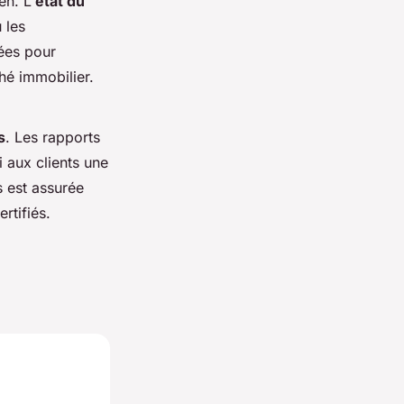
en. L'
état du
 les
ées pour
ché immobilier.
s
. Les rapports
 aux clients une
s est assurée
rtifiés.