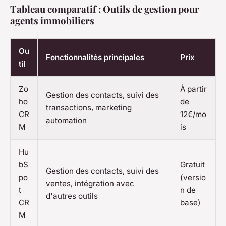
Tableau comparatif : Outils de gestion pour
agents immobiliers
Ou
Fonctionnalités principales
Prix
til
Zo
À partir
Gestion des contacts, suivi des
ho
de
transactions, marketing
CR
12€/mo
automation
M
is
Hu
bS
Gratuit
Gestion des contacts, suivi des
po
(versio
ventes, intégration avec
t
n de
d'autres outils
CR
base)
M